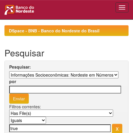
Skip
navigation
DSpace - BNB - Banco do Nordeste do Brasil
Pesquisar
Pesquisar:
por
Filtros correntes: