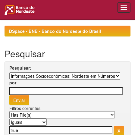
Skip
navigation
DSpace - BNB - Banco do Nordeste do Brasil
Pesquisar
Pesquisar:
por
Filtros correntes: