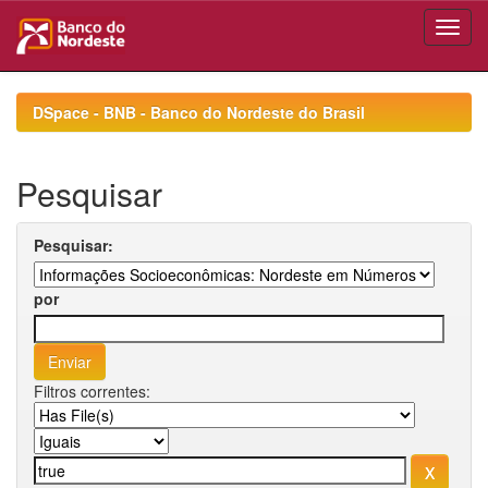
Skip
navigation
DSpace - BNB - Banco do Nordeste do Brasil
Pesquisar
Pesquisar:
por
Filtros correntes: