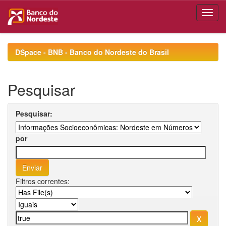
Skip
navigation
DSpace - BNB - Banco do Nordeste do Brasil
Pesquisar
Pesquisar:
por
Filtros correntes: