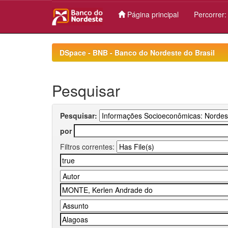
Página principal
Percorrer
Skip
navigation
DSpace - BNB - Banco do Nordeste do Brasil
Pesquisar
Pesquisar:
por
Filtros correntes: