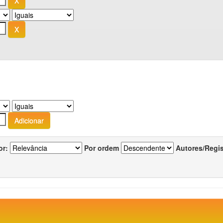
or:
Por ordem
Autores/Regi