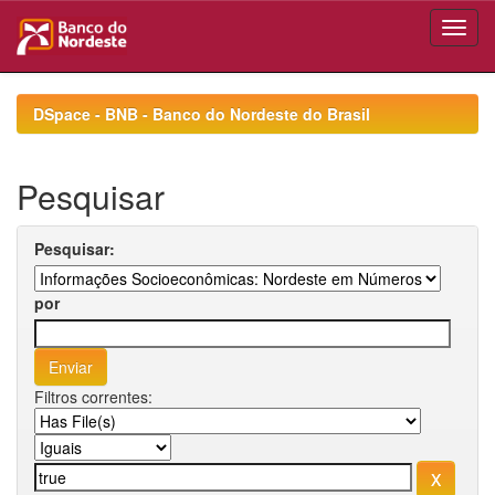
Skip
navigation
DSpace - BNB - Banco do Nordeste do Brasil
Pesquisar
Pesquisar:
por
Filtros correntes: