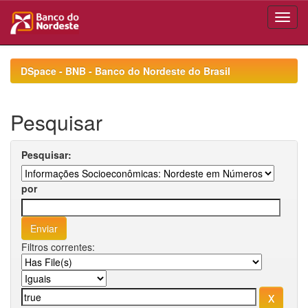
Skip
navigation
DSpace - BNB - Banco do Nordeste do Brasil
Pesquisar
Pesquisar:
por
Filtros correntes: