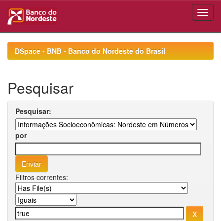
Skip
navigation
DSpace - BNB - Banco do Nordeste do Brasil
Pesquisar
Pesquisar:
por
Filtros correntes: