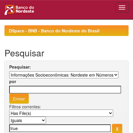
Skip
navigation
DSpace - BNB - Banco do Nordeste do Brasil
Pesquisar
Pesquisar:
por
Filtros correntes: