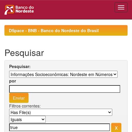
Skip
navigation
DSpace - BNB - Banco do Nordeste do Brasil
Pesquisar
Pesquisar:
por
Filtros correntes: