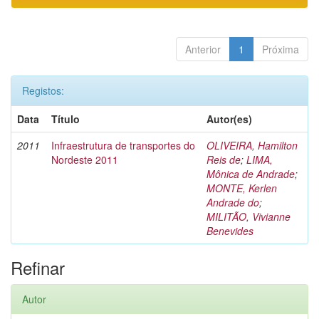
Anterior
1
Próxima
Registos:
Data
Título
Autor(es)
2011
Infraestrutura de transportes do
OLIVEIRA, Hamilton
Nordeste 2011
Reis de
;
LIMA,
Mônica de Andrade
;
MONTE, Kerlen
Andrade do
;
MILITÃO, Vivianne
Benevides
Refinar
Autor