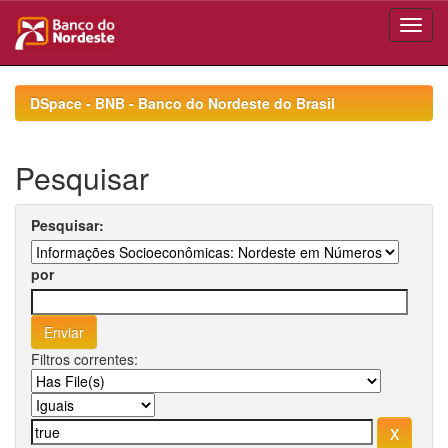
Skip
navigation
DSpace - BNB - Banco do Nordeste do Brasil
Pesquisar
Pesquisar:
por
Filtros correntes: