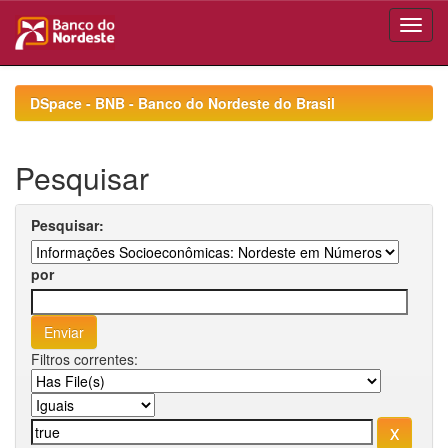
Skip
navigation
DSpace - BNB - Banco do Nordeste do Brasil
Pesquisar
Pesquisar:
por
Filtros correntes: