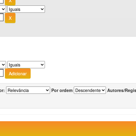
or:
Por ordem
Autores/Regi