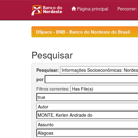
Página principal
Percorrer
Skip
navigation
DSpace - BNB - Banco do Nordeste do Brasil
Pesquisar
Pesquisar:
por
Filtros correntes: