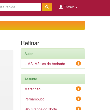
Entrar:
Refinar
Autor
LIMA, Mônica de Andrade
1
Assunto
Maranhão
1
Pernambuco
1
Rio Grande do Norte
1