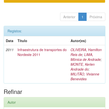
Anterior
1
Próxima
Registos:
Data
Título
Autor(es)
2011
Infraestrutura de transportes do
OLIVEIRA, Hamilton
Nordeste 2011
Reis de
;
LIMA,
Mônica de Andrade
;
MONTE, Kerlen
Andrade do
;
MILITÃO, Vivianne
Benevides
Refinar
Autor