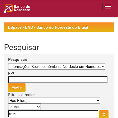
Skip
navigation
DSpace - BNB - Banco do Nordeste do Brasil
Pesquisar
Pesquisar:
por
Filtros correntes: