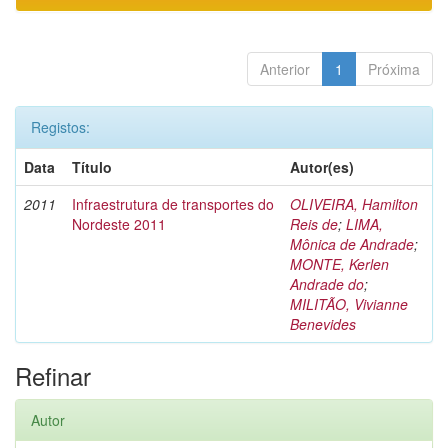
Anterior
1
Próxima
Registos:
Data
Título
Autor(es)
2011
Infraestrutura de transportes do
OLIVEIRA, Hamilton
Nordeste 2011
Reis de
;
LIMA,
Mônica de Andrade
;
MONTE, Kerlen
Andrade do
;
MILITÃO, Vivianne
Benevides
Refinar
Autor