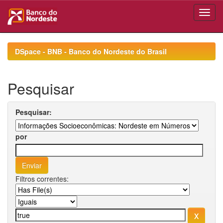
Skip
navigation
DSpace - BNB - Banco do Nordeste do Brasil
Pesquisar
Pesquisar:
por
Filtros correntes: