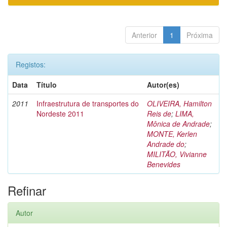
Anterior
1
Próxima
Registos:
Data
Título
Autor(es)
2011
Infraestrutura de transportes do
OLIVEIRA, Hamilton
Nordeste 2011
Reis de
;
LIMA,
Mônica de Andrade
;
MONTE, Kerlen
Andrade do
;
MILITÃO, Vivianne
Benevides
Refinar
Autor