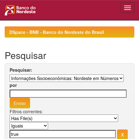
Skip
navigation
DSpace - BNB - Banco do Nordeste do Brasil
Pesquisar
Pesquisar:
por
Filtros correntes: