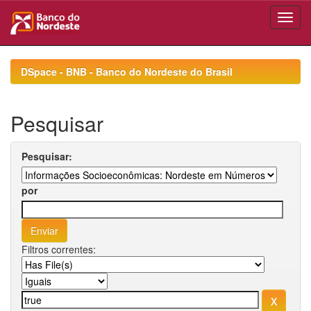
Skip
navigation
DSpace - BNB - Banco do Nordeste do Brasil
Pesquisar
Pesquisar:
por
Filtros correntes: