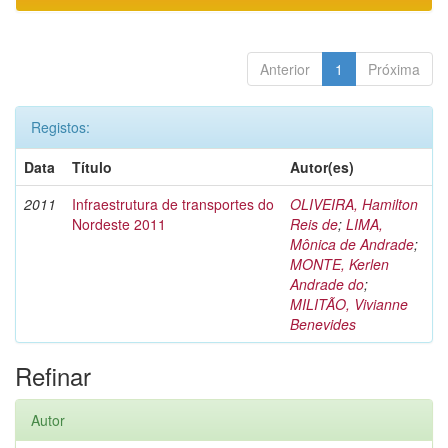
Anterior
1
Próxima
Registos:
Data
Título
Autor(es)
2011
Infraestrutura de transportes do
OLIVEIRA, Hamilton
Nordeste 2011
Reis de
;
LIMA,
Mônica de Andrade
;
MONTE, Kerlen
Andrade do
;
MILITÃO, Vivianne
Benevides
Refinar
Autor