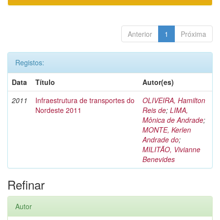
Anterior
1
Próxima
Registos:
Data
Título
Autor(es)
2011
Infraestrutura de transportes do
OLIVEIRA, Hamilton
Nordeste 2011
Reis de
;
LIMA,
Mônica de Andrade
;
MONTE, Kerlen
Andrade do
;
MILITÃO, Vivianne
Benevides
Refinar
Autor