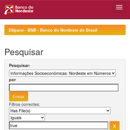
Skip
navigation
DSpace - BNB - Banco do Nordeste do Brasil
Pesquisar
Pesquisar:
por
Filtros correntes: