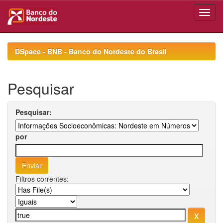
Skip
navigation
DSpace - BNB - Banco do Nordeste do Brasil
Pesquisar
Pesquisar:
por
Filtros correntes: