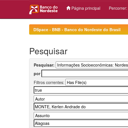
Página principal
Percorrer
Skip
navigation
DSpace - BNB - Banco do Nordeste do Brasil
Pesquisar
Pesquisar:
por
Filtros correntes: