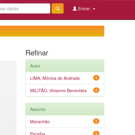
Entrar:
Refinar
Autor
LIMA, Mônica de Andrade
1
MILITÃO, Vivianne Benevides
1
Assunto
Maranhão
1
Paraíba
1