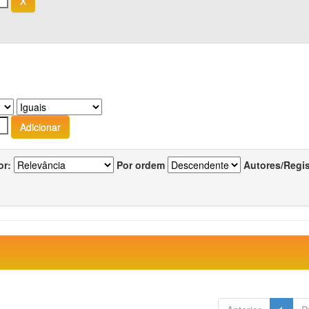
or:
Por ordem
Autores/Regi