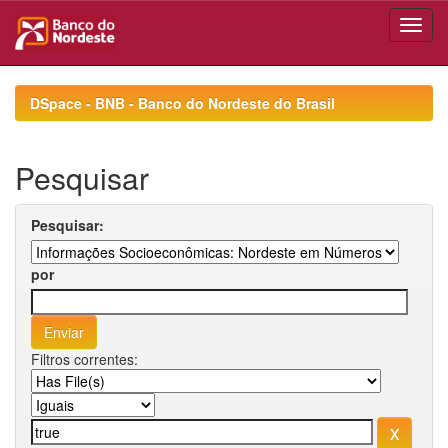
Skip
navigation
DSpace - BNB - Banco do Nordeste do Brasil
Pesquisar
Pesquisar:
por
Filtros correntes: