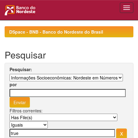
Skip
navigation
DSpace - BNB - Banco do Nordeste do Brasil
Pesquisar
Pesquisar:
por
Filtros correntes: