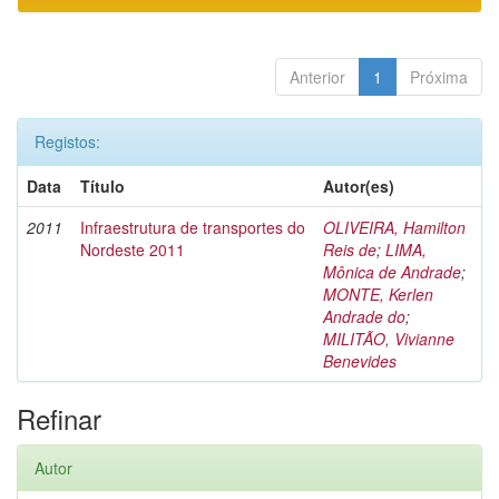
Anterior
1
Próxima
Registos:
Data
Título
Autor(es)
2011
Infraestrutura de transportes do
OLIVEIRA, Hamilton
Nordeste 2011
Reis de
;
LIMA,
Mônica de Andrade
;
MONTE, Kerlen
Andrade do
;
MILITÃO, Vivianne
Benevides
Refinar
Autor