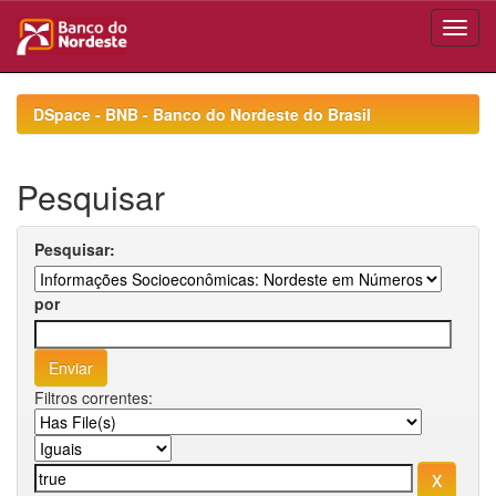
Skip
navigation
DSpace - BNB - Banco do Nordeste do Brasil
Pesquisar
Pesquisar:
por
Filtros correntes: