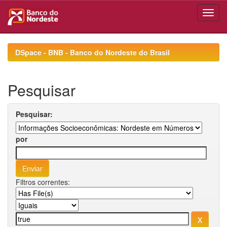
Skip
navigation
DSpace - BNB - Banco do Nordeste do Brasil
Pesquisar
Pesquisar:
por
Filtros correntes: