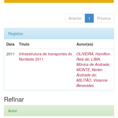
Anterior
1
Próxima
Registos:
Data
Título
Autor(es)
2011
Infraestrutura de transportes do
OLIVEIRA, Hamilton
Nordeste 2011
Reis de
;
LIMA,
Mônica de Andrade
;
MONTE, Kerlen
Andrade do
;
MILITÃO, Vivianne
Benevides
Refinar
Autor