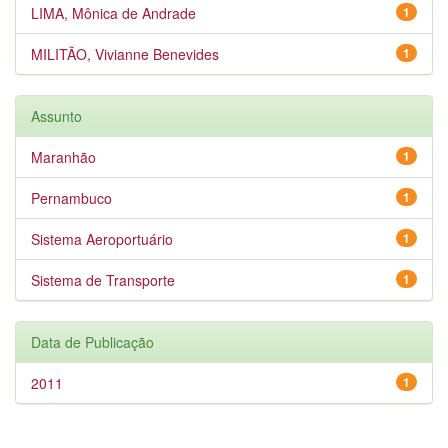
LIMA, Mônica de Andrade
1
MILITÃO, Vivianne Benevides
1
Assunto
Maranhão
1
Pernambuco
1
Sistema Aeroportuário
1
Sistema de Transporte
1
Data de Publicação
2011
1