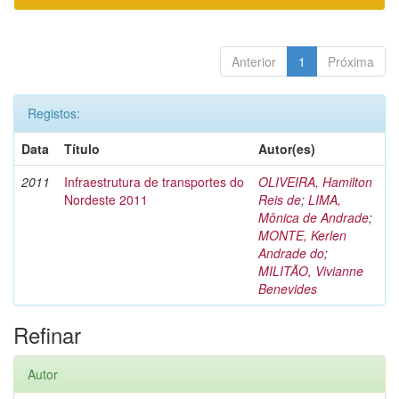
Anterior
1
Próxima
Registos:
Data
Título
Autor(es)
2011
Infraestrutura de transportes do
OLIVEIRA, Hamilton
Nordeste 2011
Reis de
;
LIMA,
Mônica de Andrade
;
MONTE, Kerlen
Andrade do
;
MILITÃO, Vivianne
Benevides
Refinar
Autor