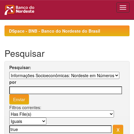
Skip
navigation
DSpace - BNB - Banco do Nordeste do Brasil
Pesquisar
Pesquisar:
por
Filtros correntes: