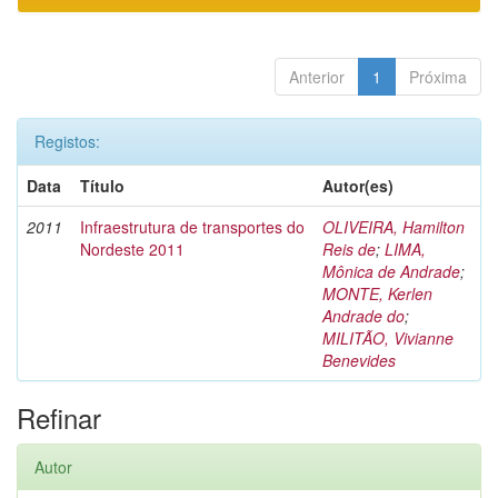
Anterior
1
Próxima
Registos:
Data
Título
Autor(es)
2011
Infraestrutura de transportes do
OLIVEIRA, Hamilton
Nordeste 2011
Reis de
;
LIMA,
Mônica de Andrade
;
MONTE, Kerlen
Andrade do
;
MILITÃO, Vivianne
Benevides
Refinar
Autor