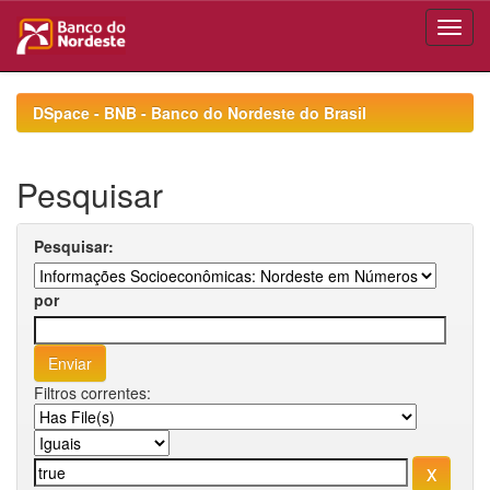
Skip
navigation
DSpace - BNB - Banco do Nordeste do Brasil
Pesquisar
Pesquisar:
por
Filtros correntes: