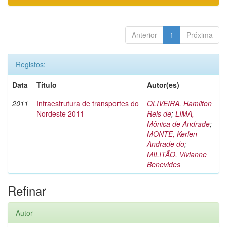
Anterior
1
Próxima
Registos:
Data
Título
Autor(es)
2011
Infraestrutura de transportes do
OLIVEIRA, Hamilton
Nordeste 2011
Reis de
;
LIMA,
Mônica de Andrade
;
MONTE, Kerlen
Andrade do
;
MILITÃO, Vivianne
Benevides
Refinar
Autor