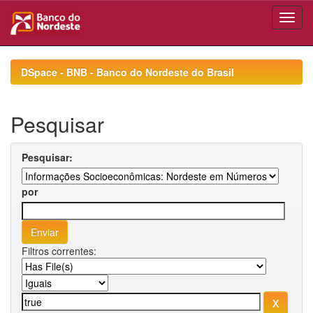
Skip
navigation
DSpace - BNB - Banco do Nordeste do Brasil
Pesquisar
Pesquisar:
por
Filtros correntes: