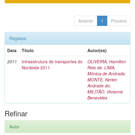
Anterior
1
Próxima
Registos:
Data
Título
Autor(es)
2011
Infraestrutura de transportes do
OLIVEIRA, Hamilton
Nordeste 2011
Reis de
;
LIMA,
Mônica de Andrade
;
MONTE, Kerlen
Andrade do
;
MILITÃO, Vivianne
Benevides
Refinar
Autor