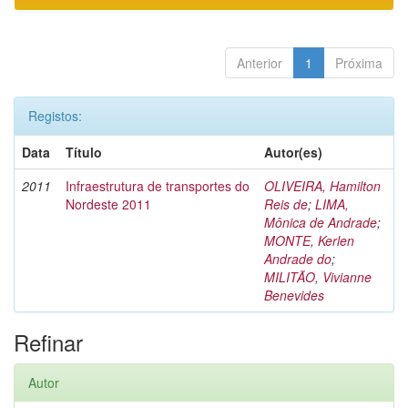
Anterior
1
Próxima
Registos:
Data
Título
Autor(es)
2011
Infraestrutura de transportes do
OLIVEIRA, Hamilton
Nordeste 2011
Reis de
;
LIMA,
Mônica de Andrade
;
MONTE, Kerlen
Andrade do
;
MILITÃO, Vivianne
Benevides
Refinar
Autor