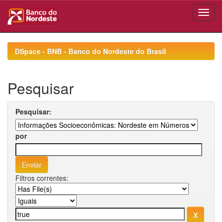
Skip
navigation
DSpace - BNB - Banco do Nordeste do Brasil
Pesquisar
Pesquisar:
por
Filtros correntes: