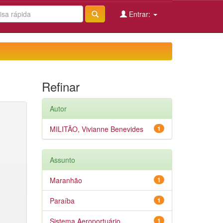
Entrar:
Refinar
Autor
MILITÃO, Vivianne Benevides
1
Assunto
Maranhão
1
Paraíba
1
Sistema Aeroportuário
1