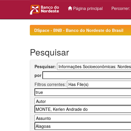
Página principal
Percorrer
Skip
navigation
DSpace - BNB - Banco do Nordeste do Brasil
Pesquisar
Pesquisar:
por
Filtros correntes: