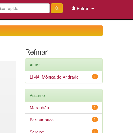
Entrar:
Refinar
Autor
LIMA, Mônica de Andrade
1
Assunto
Maranhão
1
Pernambuco
1
Sergipe
1