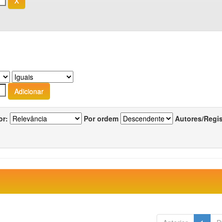
or:
Por ordem
Autores/Regi