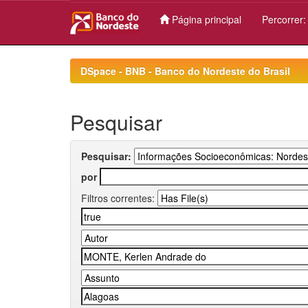
Página principal
Percorrer
Skip
navigation
DSpace - BNB - Banco do Nordeste do Brasil
Pesquisar
Pesquisar:
por
Filtros correntes: