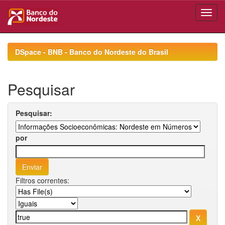
Skip
navigation
DSpace - BNB - Banco do Nordeste do Brasil
Pesquisar
Pesquisar:
por
Filtros correntes: