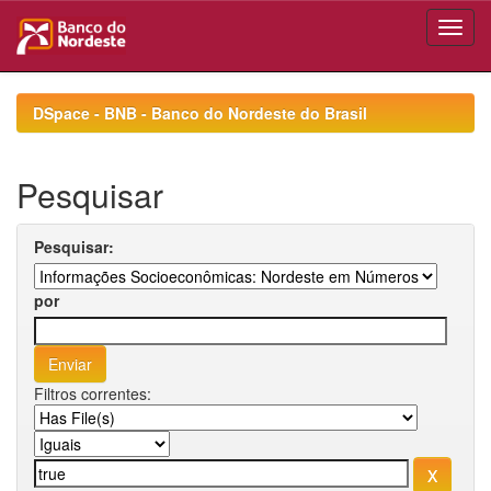
Skip
navigation
DSpace - BNB - Banco do Nordeste do Brasil
Pesquisar
Pesquisar:
por
Filtros correntes: