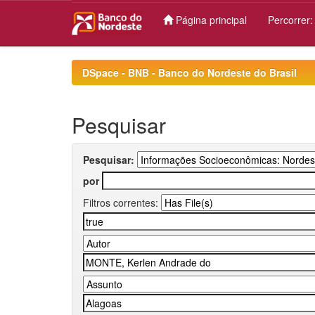
Página principal
Percorrer
Skip
navigation
DSpace - BNB - Banco do Nordeste do Brasil
Pesquisar
Pesquisar:
por
Filtros correntes: