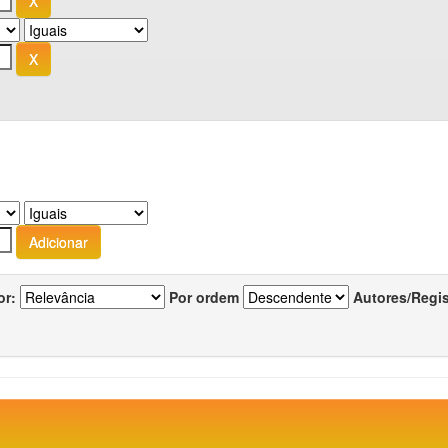
or:
Por ordem
Autores/Regi