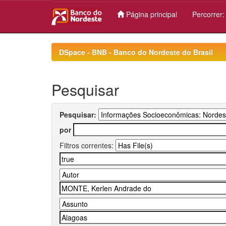
Página principal
Percorrer
Skip
navigation
DSpace - BNB - Banco do Nordeste do Brasil
Pesquisar
Pesquisar:
por
Filtros correntes: