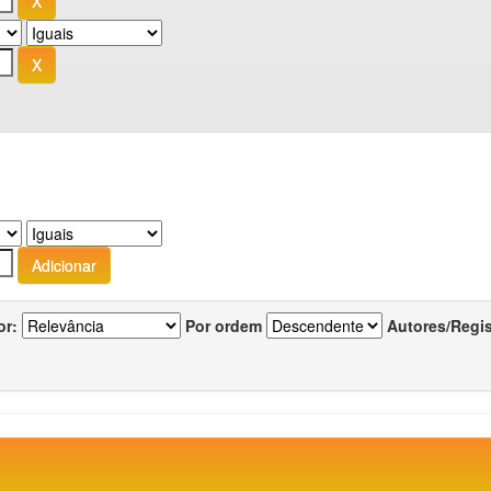
or:
Por ordem
Autores/Regi