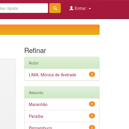
Entrar:
Refinar
Autor
LIMA, Mônica de Andrade
1
Assunto
Maranhão
1
Paraíba
1
Pernambuco
1