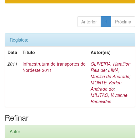
Anterior
1
Próxima
Registos:
Data
Título
Autor(es)
2011
Infraestrutura de transportes do
OLIVEIRA, Hamilton
Nordeste 2011
Reis de
;
LIMA,
Mônica de Andrade
;
MONTE, Kerlen
Andrade do
;
MILITÃO, Vivianne
Benevides
Refinar
Autor