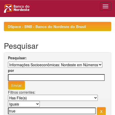
Skip
navigation
DSpace - BNB - Banco do Nordeste do Brasil
Pesquisar
Pesquisar:
por
Filtros correntes: