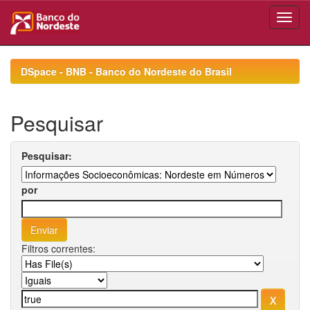
Skip
navigation
DSpace - BNB - Banco do Nordeste do Brasil
Pesquisar
Pesquisar:
por
Filtros correntes: