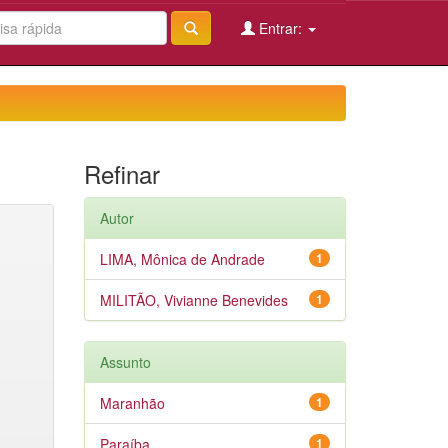
Entrar:
Refinar
Autor
LIMA, Mônica de Andrade
1
MILITÃO, Vivianne Benevides
1
Assunto
Maranhão
1
Paraíba
1