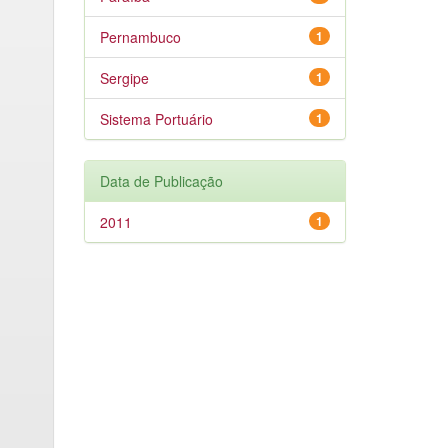
Pernambuco
1
Sergipe
1
Sistema Portuário
1
Data de Publicação
2011
1