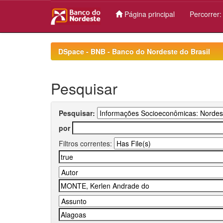
Página principal
Percorrer
Skip
navigation
DSpace - BNB - Banco do Nordeste do Brasil
Pesquisar
Pesquisar:
por
Filtros correntes: