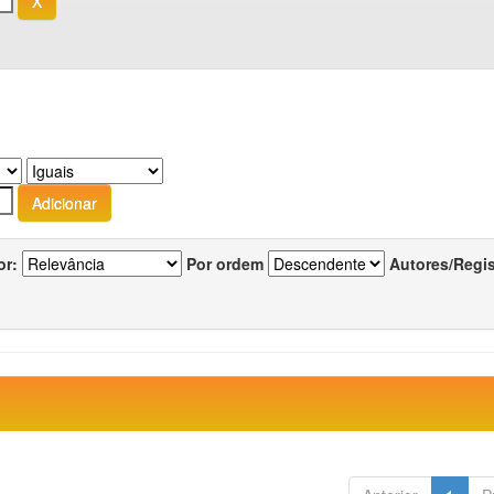
or:
Por ordem
Autores/Regi