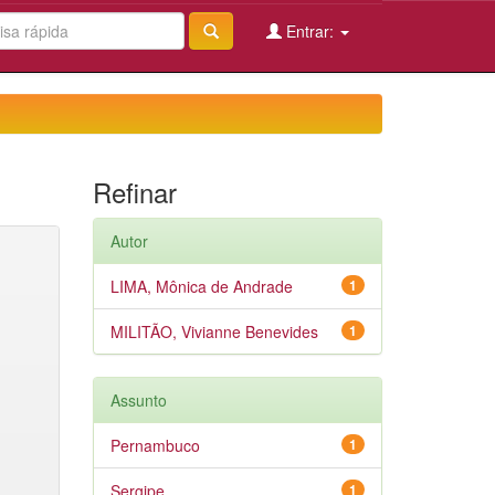
Entrar:
Refinar
Autor
LIMA, Mônica de Andrade
1
MILITÃO, Vivianne Benevides
1
Assunto
Pernambuco
1
Sergipe
1