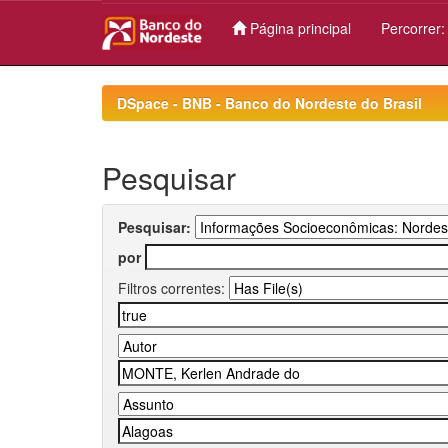
Página principal
Percorrer
Skip
navigation
DSpace - BNB - Banco do Nordeste do Brasil
Pesquisar
Pesquisar:
por
Filtros correntes: