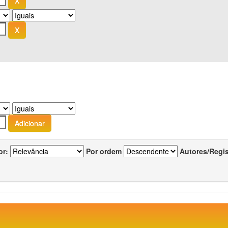
or:
Por ordem
Autores/Regi