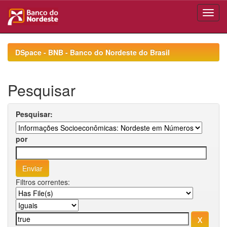
Skip
navigation
DSpace - BNB - Banco do Nordeste do Brasil
Pesquisar
Pesquisar:
por
Filtros correntes: