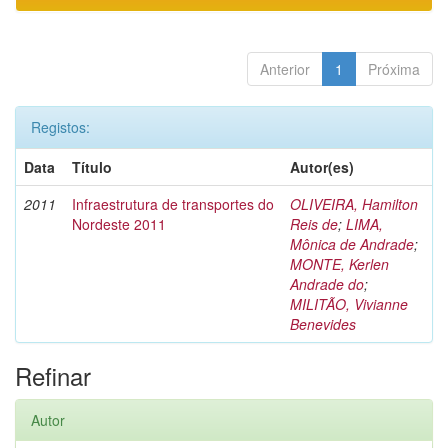
Anterior
1
Próxima
Registos:
Data
Título
Autor(es)
2011
Infraestrutura de transportes do
OLIVEIRA, Hamilton
Nordeste 2011
Reis de
;
LIMA,
Mônica de Andrade
;
MONTE, Kerlen
Andrade do
;
MILITÃO, Vivianne
Benevides
Refinar
Autor