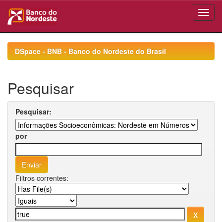
Skip
navigation
DSpace - BNB - Banco do Nordeste do Brasil
Pesquisar
Pesquisar:
por
Filtros correntes: