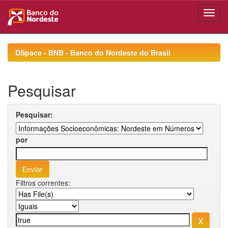
Skip
navigation
DSpace - BNB - Banco do Nordeste do Brasil
Pesquisar
Pesquisar:
por
Filtros correntes: