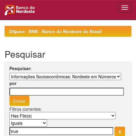
Skip
navigation
DSpace - BNB - Banco do Nordeste do Brasil
Pesquisar
Pesquisar:
por
Filtros correntes: