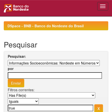
Skip
navigation
DSpace - BNB - Banco do Nordeste do Brasil
Pesquisar
Pesquisar:
por
Filtros correntes: