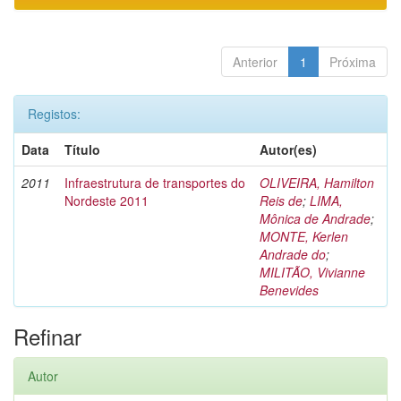
Anterior
1
Próxima
Registos:
Data
Título
Autor(es)
2011
Infraestrutura de transportes do
OLIVEIRA, Hamilton
Nordeste 2011
Reis de
;
LIMA,
Mônica de Andrade
;
MONTE, Kerlen
Andrade do
;
MILITÃO, Vivianne
Benevides
Refinar
Autor