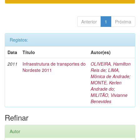
Anterior
1
Próxima
Registos:
Data
Título
Autor(es)
2011
Infraestrutura de transportes do
OLIVEIRA, Hamilton
Nordeste 2011
Reis de
;
LIMA,
Mônica de Andrade
;
MONTE, Kerlen
Andrade do
;
MILITÃO, Vivianne
Benevides
Refinar
Autor