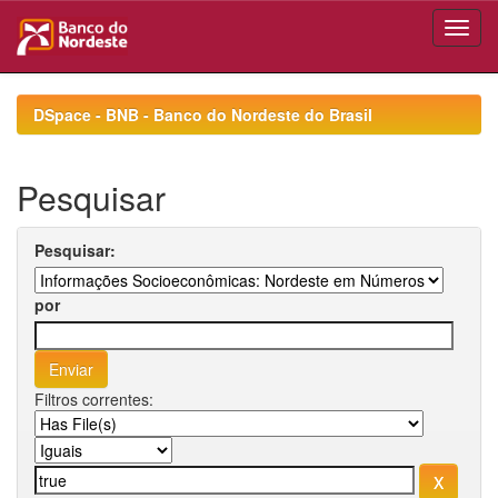
Skip
navigation
DSpace - BNB - Banco do Nordeste do Brasil
Pesquisar
Pesquisar:
por
Filtros correntes: