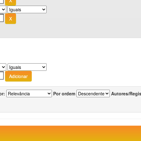
or:
Por ordem
Autores/Regi