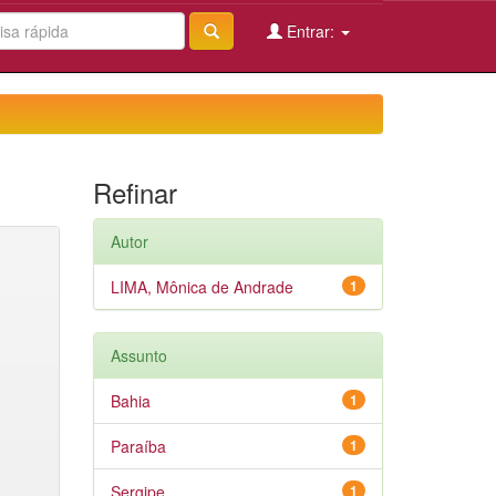
Entrar:
Refinar
Autor
LIMA, Mônica de Andrade
1
Assunto
Bahia
1
Paraíba
1
Sergipe
1