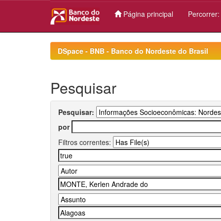
Página principal
Percorrer
Skip
navigation
DSpace - BNB - Banco do Nordeste do Brasil
Pesquisar
Pesquisar:
por
Filtros correntes: