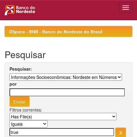
Skip
navigation
DSpace - BNB - Banco do Nordeste do Brasil
Pesquisar
Pesquisar:
por
Filtros correntes: