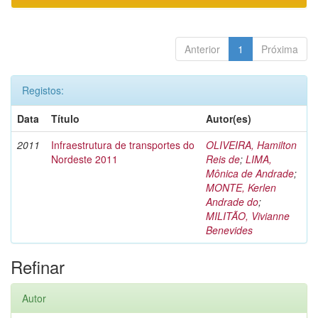
Anterior
1
Próxima
Registos:
Data
Título
Autor(es)
2011
Infraestrutura de transportes do
OLIVEIRA, Hamilton
Nordeste 2011
Reis de
;
LIMA,
Mônica de Andrade
;
MONTE, Kerlen
Andrade do
;
MILITÃO, Vivianne
Benevides
Refinar
Autor