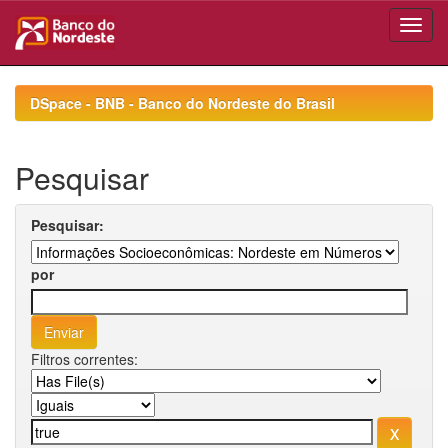
Skip
navigation
DSpace - BNB - Banco do Nordeste do Brasil
Pesquisar
Pesquisar:
por
Filtros correntes: