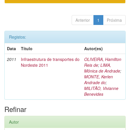
Anterior
1
Próxima
Registos:
Data
Título
Autor(es)
2011
Infraestrutura de transportes do
OLIVEIRA, Hamilton
Nordeste 2011
Reis de
;
LIMA,
Mônica de Andrade
;
MONTE, Kerlen
Andrade do
;
MILITÃO, Vivianne
Benevides
Refinar
Autor