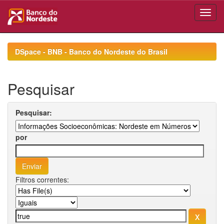
Skip
navigation
DSpace - BNB - Banco do Nordeste do Brasil
Pesquisar
Pesquisar:
por
Filtros correntes: