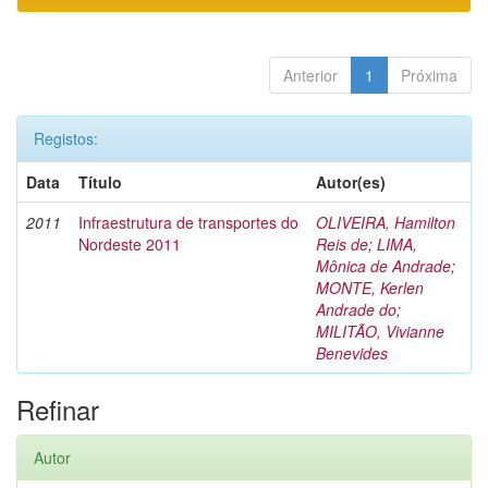
Anterior
1
Próxima
Registos:
Data
Título
Autor(es)
2011
Infraestrutura de transportes do
OLIVEIRA, Hamilton
Nordeste 2011
Reis de
;
LIMA,
Mônica de Andrade
;
MONTE, Kerlen
Andrade do
;
MILITÃO, Vivianne
Benevides
Refinar
Autor