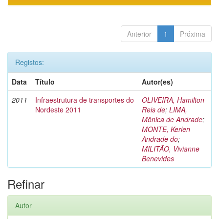
Anterior
1
Próxima
Registos:
Data
Título
Autor(es)
2011
Infraestrutura de transportes do
OLIVEIRA, Hamilton
Nordeste 2011
Reis de
;
LIMA,
Mônica de Andrade
;
MONTE, Kerlen
Andrade do
;
MILITÃO, Vivianne
Benevides
Refinar
Autor