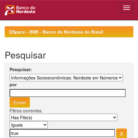
Skip
navigation
DSpace - BNB - Banco do Nordeste do Brasil
Pesquisar
Pesquisar:
por
Filtros correntes: